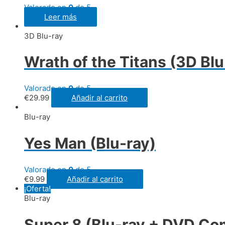
Valorado en
0
de 5
Leer más
3D Blu-ray
Wrath of the Titans (3D Bl
Valorado en
0
de 5
€
29.99
Añadir al carrito
Blu-ray
Yes Man (Blu-ray)
Valorado en
0
de 5
€
9.99
Añadir al carrito
¡Oferta!
Blu-ray
Super 8 (Blu-ray + DVD Co