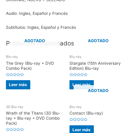
Audio: Ingles, Español y Francés
Subtítulos: Ingles, Español y Francés
AGOTADO
AGOTADO
Productos relacionados
Blu-ray
Blu-ray
The Grey (Blu-ray + DVD
Stargate (15th Anniversary
Combo Pack)
Edition) Blu-ray
V
V
a
a
Leer más
Leer más
l
l
o
o
AGOTADO
r
r
a
a
d
d
o
o
e
e
3D Blu-ray
Blu-ray
n
n
0
0
Wrath of the Titans (3D Blu-
Contact (Blu-ray)
d
d
ray + Blu-ray + DVD Combo
e
e
5
5
Pack)
V
a
Leer más
l