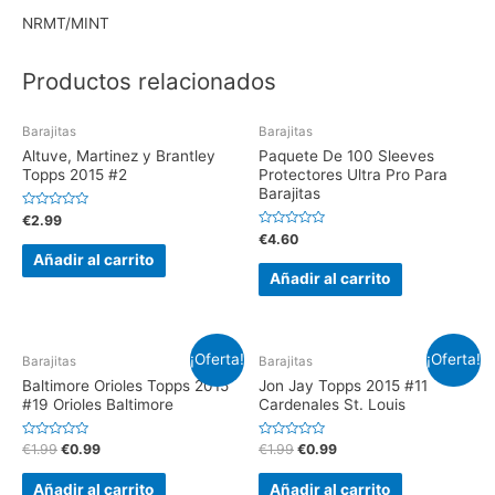
NRMT/MINT
Productos relacionados
Barajitas
Barajitas
Altuve, Martinez y Brantley
Paquete De 100 Sleeves
Topps 2015 #2
Protectores Ultra Pro Para
Barajitas
V
€
2.99
a
V
€
4.60
l
a
o
Añadir al carrito
l
r
o
Añadir al carrito
a
r
d
a
o
d
e
o
n
e
0
n
d
¡Oferta!
¡Oferta!
0
Barajitas
Barajitas
e
d
5
e
Baltimore Orioles Topps 2015
Jon Jay Topps 2015 #11
5
#19 Orioles Baltimore
Cardenales St. Louis
V
V
€
1.99
€
0.99
€
1.99
€
0.99
a
a
l
l
o
o
Añadir al carrito
Añadir al carrito