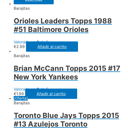
Barajitas
Orioles Leaders Topps 1988
#51 Baltimore Orioles
Valorado en
0
de 5
€
2.99
Añadir al carrito
Barajitas
Brian McCann Topps 2015 #17
New York Yankees
Valorado en
0
de 5
€
1.99
Añadir al carrito
¡Oferta!
Barajitas
Toronto Blue Jays Topps 2015
#13 Azulejos Toronto