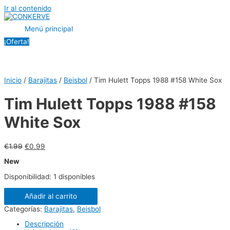
Ir al contenido
Menú principal
¡Oferta!
Inicio
/
Barajitas
/
Beisbol
/ Tim Hulett Topps 1988 #158 White Sox
Tim Hulett Topps 1988 #158
White Sox
€
1.99
€
0.99
New
Disponibilidad:
1 disponibles
Añadir al carrito
Categorías:
Barajitas
,
Beisbol
Descripción