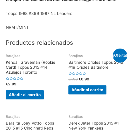
Topps 1988 #399 1987 NL Leaders
NRMT/MINT
Productos relacionados
¡Oferta!
Barajitas
Barajitas
Kendall Graveman (Rookie
Baltimore Orioles Topps 2015
Card) Topps 2015 #14
#19 Orioles Baltimore
Azulejos Toronto
V
€
1.99
€
0.99
a
V
€
2.99
l
a
o
Añadir al carrito
l
r
o
Añadir al carrito
a
r
d
a
o
d
e
o
n
e
0
n
d
0
Barajitas
Barajitas
e
d
5
e
Barajita Joey Votto Topps
Derek Jeter Topps 2015 #1
5
2015 #15 Cincinnati Reds
New York Yankees