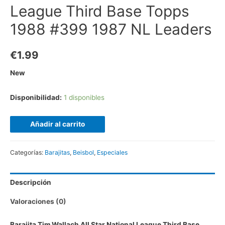
League Third Base Topps
1988 #399 1987 NL Leaders
€
1.99
New
Disponibilidad:
1 disponibles
Añadir al carrito
Categorías:
Barajitas
,
Beisbol
,
Especiales
Descripción
Valoraciones (0)
Barajita Tim Wallach All Star National League Third Base