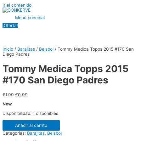
Ir al contenido
Menú principal
¡Oferta!
Inicio
/
Barajitas
/
Beisbol
/ Tommy Medica Topps 2015 #170 San
Diego Padres
Tommy Medica Topps 2015
#170 San Diego Padres
€
1.99
€
0.99
New
Disponibilidad:
1 disponibles
Añadir al carrito
Categorías:
Barajitas
,
Beisbol