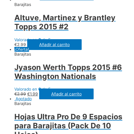
Barajitas
Altuve, Martinez y Brantley
Topps 2015 #2
Valorado en
0
de 5
€
2.99
Añadir al carrito
¡Oferta!
Barajitas
Jyason Werth Topps 2015 #6
Washington Nationals
Valorado en
0
de 5
€
2.99
€
1.99
Añadir al carrito
Agotado
Barajitas
Hojas Ultra Pro De 9 Espacios
para Barajitas (Pack De 10