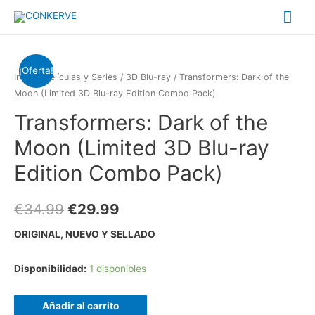
Me
prin
¡Oferta!
Inicio
/
Películas y Series
/
3D Blu-ray
/ Transformers: Dark of the
Moon (Limited 3D Blu-ray Edition Combo Pack)
Transformers: Dark of the
Moon (Limited 3D Blu-ray
Edition Combo Pack)
€
34.99
€
29.99
ORIGINAL, NUEVO Y SELLADO
Disponibilidad:
1 disponibles
Añadir al carrito