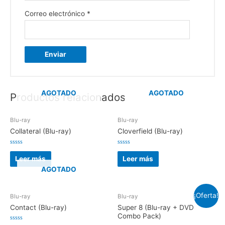
Correo electrónico
*
AGOTADO
AGOTADO
Productos relacionados
Blu-ray
Blu-ray
Collateral (Blu-ray)
Cloverfield (Blu-ray)
V
V
a
a
Leer más
Leer más
l
l
o
o
AGOTADO
r
r
a
a
d
d
o
o
¡Oferta!
e
e
Blu-ray
Blu-ray
n
n
0
0
Contact (Blu-ray)
Super 8 (Blu-ray + DVD
d
d
Combo Pack)
e
e
5
5