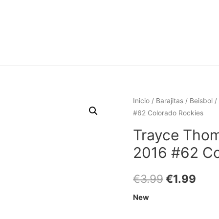
Inicio
/
Barajitas
/
Beisbol
/
#62 Colorado Rockies
Trayce Thom
2016 #62 Co
€
3.99
€
1.99
New