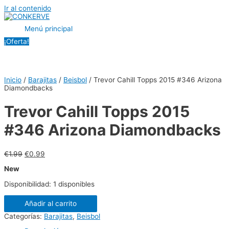
Ir al contenido
Menú principal
¡Oferta!
Inicio
/
Barajitas
/
Beisbol
/ Trevor Cahill Topps 2015 #346 Arizona
Diamondbacks
Trevor Cahill Topps 2015
#346 Arizona Diamondbacks
€
1.99
€
0.99
New
Disponibilidad:
1 disponibles
Añadir al carrito
Categorías:
Barajitas
,
Beisbol