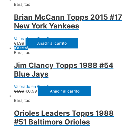
Barajitas
Brian McCann Topps 2015 #17
New York Yankees
Valorado en
0
de 5
€
1.99
Añadir al carrito
¡Oferta!
Barajitas
Jim Clancy Topps 1988 #54
Blue Jays
Valorado en
0
de 5
€
1.99
€
0.99
Añadir al carrito
Barajitas
Orioles Leaders Topps 1988
#51 Baltimore Orioles