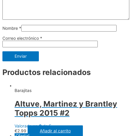
Nombre
*
Correo electrónico
*
Productos relacionados
Barajitas
Altuve, Martinez y Brantley
Topps 2015 #2
Valorado en
0
de 5
€
2.99
Añadir al carrito
¡Oferta!