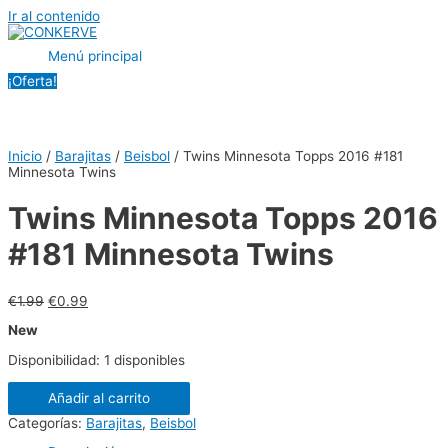
Ir al contenido
Menú principal
¡Oferta!
Inicio
/
Barajitas
/
Beisbol
/ Twins Minnesota Topps 2016 #181
Minnesota Twins
Twins Minnesota Topps 2016
#181 Minnesota Twins
€
1.99
€
0.99
New
Disponibilidad:
1 disponibles
Añadir al carrito
Categorías:
Barajitas
,
Beisbol