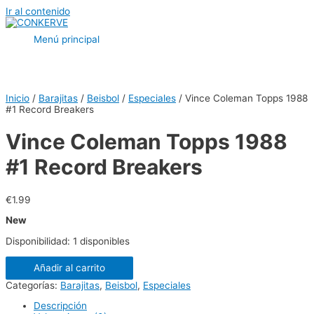
Ir al contenido
Menú principal
Inicio
/
Barajitas
/
Beisbol
/
Especiales
/ Vince Coleman Topps 1988
#1 Record Breakers
Vince Coleman Topps 1988
#1 Record Breakers
€
1.99
New
Disponibilidad:
1 disponibles
Añadir al carrito
Categorías:
Barajitas
,
Beisbol
,
Especiales
Descripción