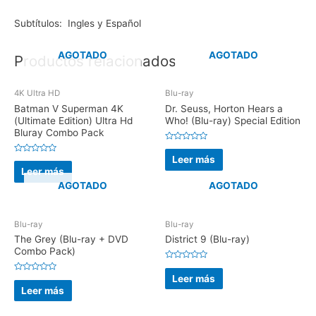
Subtítulos: Ingles y Español
AGOTADO
AGOTADO
Productos relacionados
4K Ultra HD
Blu-ray
Batman V Superman 4K
Dr. Seuss, Horton Hears a
(Ultimate Edition) Ultra Hd
Who! (Blu-ray) Special Edition
Bluray Combo Pack
V
a
Leer más
V
l
a
Leer más
o
l
r
o
AGOTADO
AGOTADO
a
r
d
a
o
d
e
o
n
e
Blu-ray
Blu-ray
0
n
d
0
The Grey (Blu-ray + DVD
District 9 (Blu-ray)
e
d
5
Combo Pack)
e
5
V
a
Leer más
V
l
a
Leer más
o
l
r
o
a
r
d