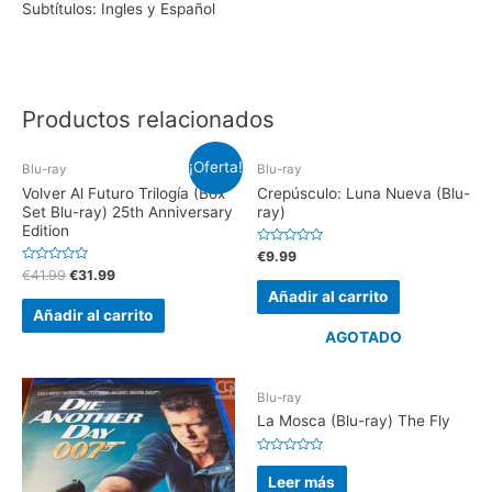
Subtítulos: Ingles y Español
Productos relacionados
¡Oferta!
Blu-ray
Blu-ray
Volver Al Futuro Trilogía (Box
Crepúsculo: Luna Nueva (Blu-
Set Blu-ray) 25th Anniversary
ray)
Edition
V
€
9.99
a
V
€
41.99
€
31.99
l
a
o
Añadir al carrito
l
r
o
Añadir al carrito
a
r
d
a
AGOTADO
o
d
e
o
n
e
0
n
d
0
Blu-ray
e
d
5
e
La Mosca (Blu-ray) The Fly
5
V
a
Leer más
l