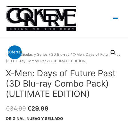
Men
princ
¡Oferta!
Inicio
/
Películas y Series
/
3D Blu-ray
/ X-Men: Days of Future Past
(3D Blu-ray Combo Pack) (ULTIMATE EDITION)
X-Men: Days of Future Past
(3D Blu-ray Combo Pack)
(ULTIMATE EDITION)
€
34.99
€
29.99
ORIGINAL, NUEVO Y SELLADO