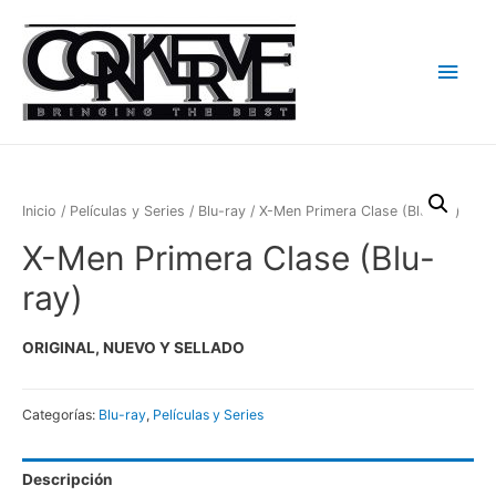
Men
princ
Inicio
/
Películas y Series
/
Blu-ray
/ X-Men Primera Clase (Blu-ray)
X-Men Primera Clase (Blu-
ray)
ORIGINAL, NUEVO Y SELLADO
Categorías:
Blu-ray
,
Películas y Series
Descripción