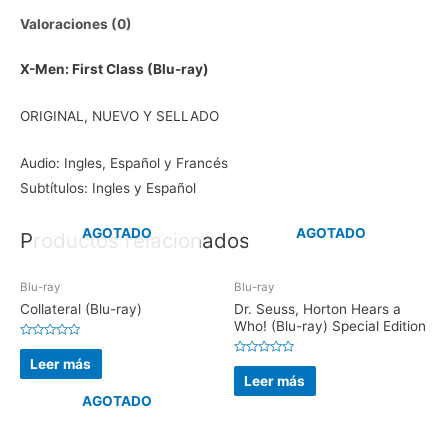
Valoraciones (0)
X-Men: First Class (Blu-ray)
ORIGINAL, NUEVO Y SELLADO
Audio: Ingles, Español y Francés
Subtítulos: Ingles y Español
AGOTADO
AGOTADO
Productos relacionados
Blu-ray
Blu-ray
Collateral (Blu-ray)
Dr. Seuss, Horton Hears a
Who! (Blu-ray) Special Edition
V
a
Leer más
V
l
a
Leer más
o
l
r
o
AGOTADO
a
r
d
a
o
d
e
o
n