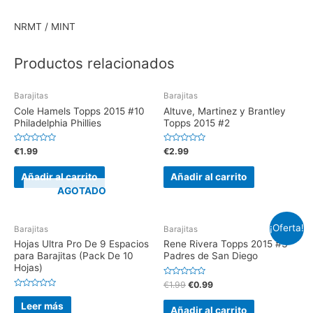
NRMT / MINT
Productos relacionados
Barajitas
Barajitas
Cole Hamels Topps 2015 #10
Altuve, Martinez y Brantley
Philadelphia Phillies
Topps 2015 #2
V
V
€
1.99
€
2.99
a
a
l
l
o
o
Añadir al carrito
Añadir al carrito
r
r
a
a
AGOTADO
d
d
o
o
e
e
n
n
¡Oferta!
0
0
Barajitas
Barajitas
d
d
e
e
Hojas Ultra Pro De 9 Espacios
Rene Rivera Topps 2015 #3
5
5
para Barajitas (Pack De 10
Padres de San Diego
Hojas)
V
€
1.99
€
0.99
a
V
l
a
Leer más
o
Añadir al carrito
l