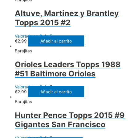
Altuve, Martinez y Brantley
Topps 2015 #2
Valorado en
0
de 5
€
2.99
Añadir al carrito
Barajitas
Orioles Leaders Topps 1988
#51 Baltimore Orioles
Valorado en
0
de 5
€
2.99
Añadir al carrito
Barajitas
Hunter Pence Topps 2015 #9
Gigantes San Francisco
Valorado en
0
de 5