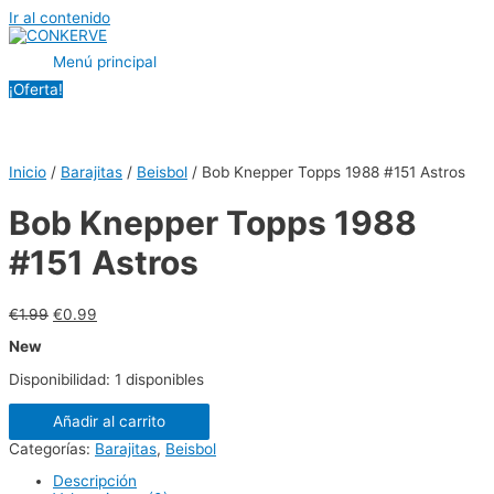
Ir al contenido
Menú principal
¡Oferta!
Inicio
/
Barajitas
/
Beisbol
/ Bob Knepper Topps 1988 #151 Astros
Bob Knepper Topps 1988
#151 Astros
€
1.99
€
0.99
New
Disponibilidad:
1 disponibles
Añadir al carrito
Categorías:
Barajitas
,
Beisbol
Descripción