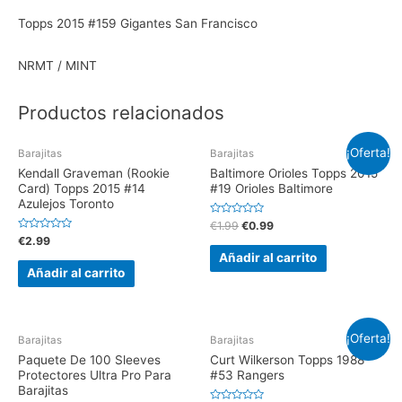
Topps 2015 #159 Gigantes San Francisco
NRMT / MINT
Productos relacionados
¡Oferta!
Barajitas
Barajitas
Kendall Graveman (Rookie
Baltimore Orioles Topps 2015
Card) Topps 2015 #14
#19 Orioles Baltimore
Azulejos Toronto
V
€
1.99
€
0.99
a
V
€
2.99
l
a
o
Añadir al carrito
l
r
o
Añadir al carrito
a
r
d
a
o
d
e
o
n
e
0
n
d
¡Oferta!
0
Barajitas
Barajitas
e
d
5
e
Paquete De 100 Sleeves
Curt Wilkerson Topps 1988
5
Protectores Ultra Pro Para
#53 Rangers
Barajitas