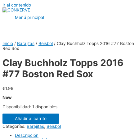
Ir al contenido
Menú principal
Inicio
/
Barajitas
/
Beisbol
/ Clay Buchholz Topps 2016 #77 Boston
Red Sox
Clay Buchholz Topps 2016
#77 Boston Red Sox
€
1.99
New
Disponibilidad:
1 disponibles
Añadir al carrito
Categorías:
Barajitas
,
Beisbol
Descripción