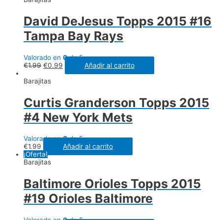
David DeJesus Topps 2015 #16
Tampa Bay Rays
Valorado en
0
de 5
€
1.99
€
0.99
Añadir al carrito
Barajitas
Curtis Granderson Topps 2015
#4 New York Mets
Valorado en
0
de 5
€
1.99
Añadir al carrito
¡Oferta!
Barajitas
Baltimore Orioles Topps 2015
#19 Orioles Baltimore
Valorado en
0
de 5