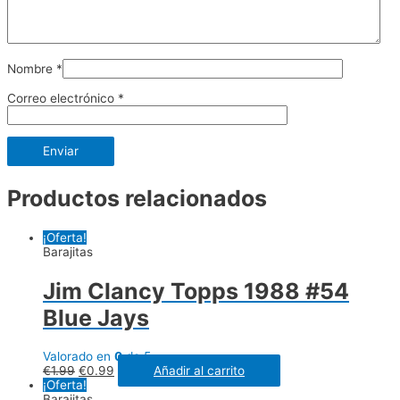
Nombre
*
Correo electrónico
*
Productos relacionados
¡Oferta!
Barajitas
Jim Clancy Topps 1988 #54
Blue Jays
Valorado en
0
de 5
€
1.99
€
0.99
Añadir al carrito
¡Oferta!
Barajitas