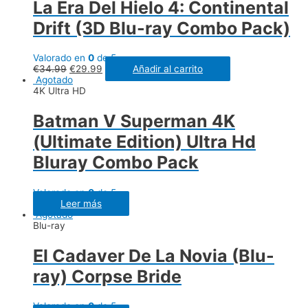
La Era Del Hielo 4: Continental
Drift (3D Blu-ray Combo Pack)
Valorado en
0
de 5
€
34.99
€
29.99
Añadir al carrito
Agotado
4K Ultra HD
Batman V Superman 4K
(Ultimate Edition) Ultra Hd
Bluray Combo Pack
Valorado en
0
de 5
Leer más
Agotado
Blu-ray
El Cadaver De La Novia (Blu-
ray) Corpse Bride
Valorado en
0
de 5