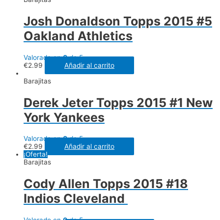
Josh Donaldson Topps 2015 #5
Oakland Athletics
Valorado en
0
de 5
€
2.99
Añadir al carrito
Barajitas
Derek Jeter Topps 2015 #1 New
York Yankees
Valorado en
0
de 5
€
2.99
Añadir al carrito
¡Oferta!
Barajitas
Cody Allen Topps 2015 #18
Indios Cleveland
Valorado en
0
de 5