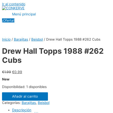
Ir al contenido
Menú principal
¡Oferta!
Inicio
/
Barajitas
/
Beisbol
/ Drew Hall Topps 1988 #262 Cubs
Drew Hall Topps 1988 #262
Cubs
€
1.99
€
0.99
New
Disponibilidad:
1 disponibles
Añadir al carrito
Categorías:
Barajitas
,
Beisbol
Descripción