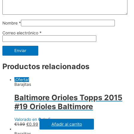
Nombre
*
Correo electrónico
*
Productos relacionados
¡Oferta!
Barajitas
Baltimore Orioles Topps 2015
#19 Orioles Baltimore
Valorado en
0
de 5
€
1.99
€
0.99
Añadir al carrito
Barajitas