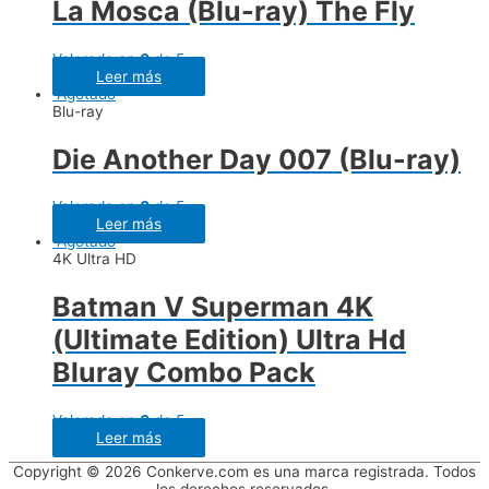
La Mosca (Blu-ray) The Fly
Valorado en
0
de 5
Leer más
Agotado
Blu-ray
Die Another Day 007 (Blu-ray)
Valorado en
0
de 5
Leer más
Agotado
4K Ultra HD
Batman V Superman 4K
(Ultimate Edition) Ultra Hd
Bluray Combo Pack
Valorado en
0
de 5
Leer más
Copyright © 2026 Conkerve.com es una marca registrada. Todos
los derechos reservados.