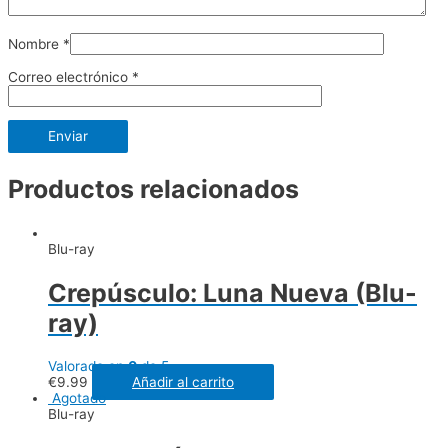
Nombre
*
Correo electrónico
*
Productos relacionados
Blu-ray
Crepúsculo: Luna Nueva (Blu-
ray)
Valorado en
0
de 5
€
9.99
Añadir al carrito
Agotado
Blu-ray