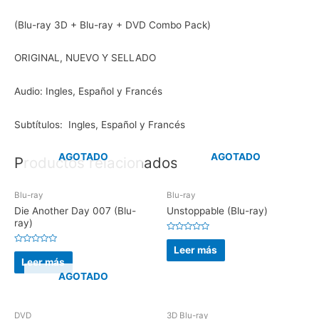
(Blu-ray 3D + Blu-ray + DVD Combo Pack)
ORIGINAL, NUEVO Y SELLADO
Audio: Ingles, Español y Francés
Subtítulos: Ingles, Español y Francés
AGOTADO
AGOTADO
Productos relacionados
Blu-ray
Blu-ray
Die Another Day 007 (Blu-
Unstoppable (Blu-ray)
ray)
V
a
Leer más
V
l
a
Leer más
o
l
r
o
AGOTADO
a
r
d
a
o
d
e
o
n
e
DVD
3D Blu-ray
0