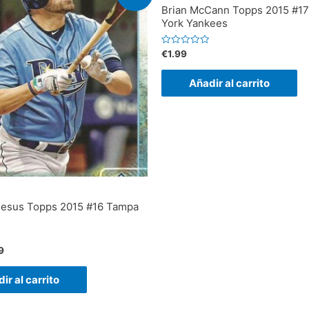
Brian McCann Topps 2015 #1
York Yankees
V
€
1.99
a
l
o
Añadir al carrito
r
a
d
o
e
n
0
d
e
5
Jesus Topps 2015 #16 Tampa
9
ir al carrito