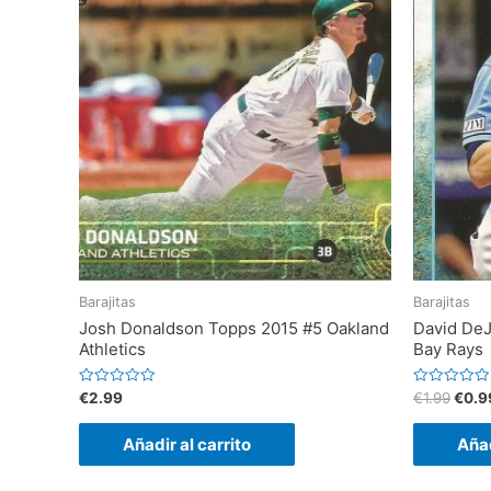
Barajitas
Barajitas
Josh Donaldson Topps 2015 #5 Oakland
David De
Athletics
Bay Rays
V
V
€
2.99
€
1.99
€
0.9
a
a
l
l
o
o
Añadir al carrito
Añad
r
r
a
a
d
d
o
o