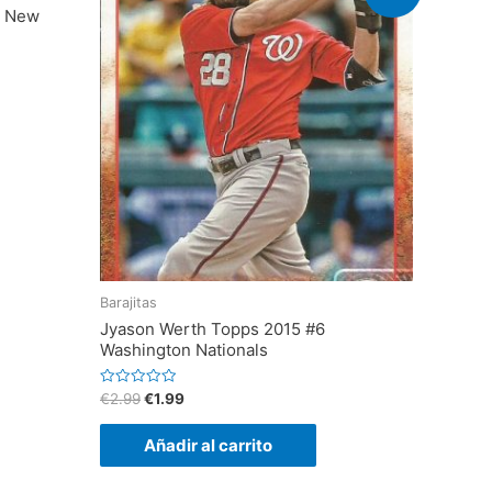
7 New
Barajitas
Jyason Werth Topps 2015 #6
Washington Nationals
V
€
2.99
€
1.99
a
l
o
Añadir al carrito
r
a
d
o