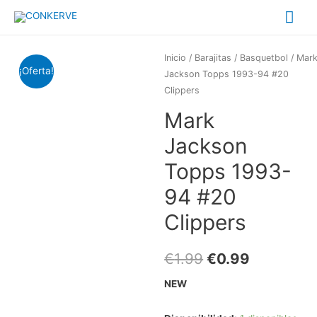
Me
prin
Inicio
/
Barajitas
/
Basquetbol
/ Mar
¡Oferta!
Jackson Topps 1993-94 #20
Clippers
Mark
Jackson
Topps 1993-
94 #20
Clippers
€
1.99
€
0.99
NEW