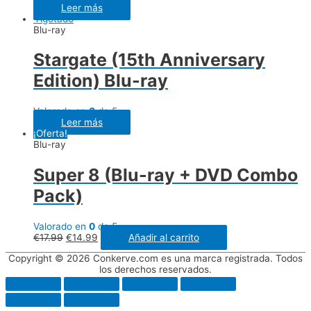
Leer más
Agotado
Blu-ray
Stargate (15th Anniversary
Edition) Blu-ray
Valorado en
0
de 5
Leer más
¡Oferta!
Blu-ray
Super 8 (Blu-ray + DVD Combo
Pack)
Valorado en
0
de 5
€
17.99
€
14.99
Añadir al carrito
Copyright © 2026 Conkerve.com es una marca registrada. Todos
los derechos reservados.