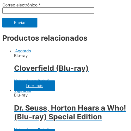
Correo electrónico
*
Productos relacionados
Agotado
Blu-ray
Cloverfield (Blu-ray)
Valorado en
0
de 5
Leer más
Agotado
Blu-ray
Dr. Seuss, Horton Hears a Who!
(Blu-ray) Special Edition
Valorado en
0
de 5