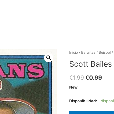
Inicio
/
Barajitas
/
Beisbol
/
Scott Baile
€
1.99
€
0.99
New
Disponibilidad:
1 dispon