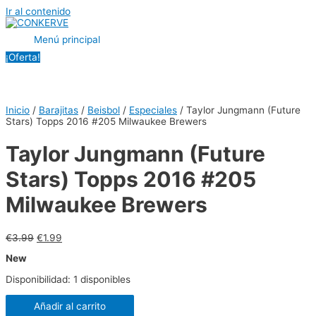
Ir al contenido
Menú principal
¡Oferta!
Inicio
/
Barajitas
/
Beisbol
/
Especiales
/ Taylor Jungmann (Future
Stars) Topps 2016 #205 Milwaukee Brewers
Taylor Jungmann (Future
Stars) Topps 2016 #205
Milwaukee Brewers
€
3.99
€
1.99
New
Disponibilidad:
1 disponibles
Añadir al carrito