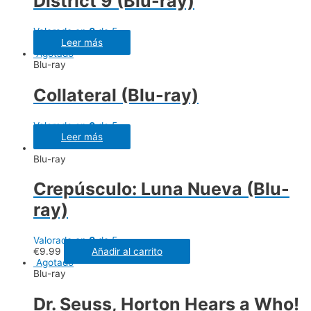
District 9 (Blu-ray)
Valorado en
0
de 5
Leer más
Agotado
Blu-ray
Collateral (Blu-ray)
Valorado en
0
de 5
Leer más
Blu-ray
Crepúsculo: Luna Nueva (Blu-
ray)
Valorado en
0
de 5
€
9.99
Añadir al carrito
Agotado
Blu-ray
Dr. Seuss, Horton Hears a Who!