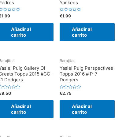
Padres
Yankees
V
V
€
1.99
€
1.99
a
a
l
o
o
Añadir al
Añadir al
r
a
a
carrito
carrito
d
d
o
o
e
e
n
n
0
0
d
d
e
e
Barajitas
Barajitas
5
5
Yasiel Puig Gallery Of
Yasiel Puig Perspectives
Greats Topps 2015 #GG-
Topps 2016 # P-7
11 Dodgers
Dodgers
V
V
€
9.50
€
2.75
a
a
l
o
o
Añadir al
Añadir al
r
a
a
carrito
carrito
d
d
o
o
e
e
n
n
0
0
d
d
e
e