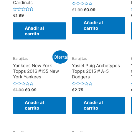
Cardinals
V
€
1.99
€
0.99
a
V
€
1.99
l
a
o
Añadir al
l
l
r
o
a
Añadir al
carrito
r
r
d
a
carrito
o
d
e
o
n
e
0
n
d
0
e
d
5
¡Oferta!
e
Barajitas
Barajitas
5
Yankees New York
Yasiel Puig Archetypes
Topps 2016 #155 New
Topps 2015 # A-5
York Yankees
Dodgers
V
V
€
1.99
€
0.99
€
2.75
a
a
l
l
l
o
o
Añadir al
Añadir al
r
r
r
a
a
carrito
carrito
d
d
o
o
e
e
n
n
0
0
d
d
e
e