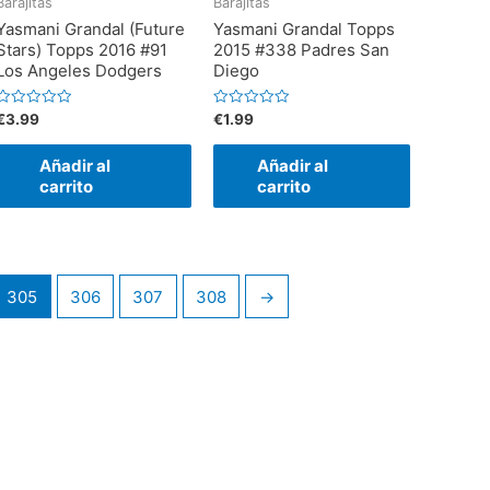
Barajitas
Barajitas
5
5
Yasmani Grandal (Future
Yasmani Grandal Topps
Stars) Topps 2016 #91
2015 #338 Padres San
Los Angeles Dodgers
Diego
V
V
€
3.99
€
1.99
a
a
l
o
o
Añadir al
Añadir al
r
a
a
carrito
carrito
d
d
o
o
e
e
n
n
0
0
d
d
e
e
5
5
305
306
307
308
→