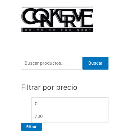
B
Buscar
u
s
Filtrar por precio
c
a
r
p
o
Filtrar
r