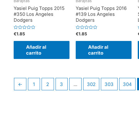
Barajitas
Barajitas
5
5
Yasiel Puig Topps 2015
Yasiel Puig Topps 2016
#350 Los Angeles
#139 Los Angeles
Dodgers
Dodgers
V
V
€
1.85
€
1.85
a
a
l
l
l
o
o
Añadir al
Añadir al
r
r
r
a
a
carrito
carrito
d
d
o
o
e
e
n
n
0
0
d
d
e
e
5
5
←
1
2
3
…
302
303
304